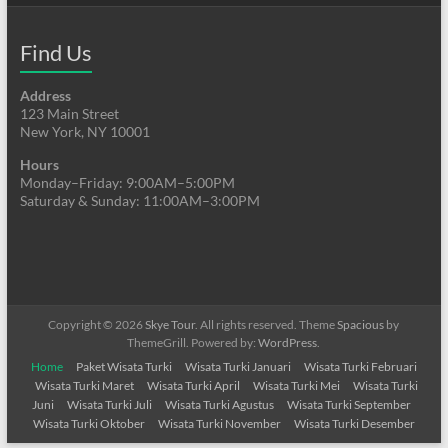
Find Us
Address
123 Main Street
New York, NY 10001
Hours
Monday–Friday: 9:00AM–5:00PM
Saturday & Sunday: 11:00AM–3:00PM
Copyright © 2026
Skye Tour
. All rights reserved. Theme
Spacious
by
ThemeGrill. Powered by:
WordPress
.
Home
Paket Wisata Turki
Wisata Turki Januari
Wisata Turki Februari
Wisata Turki Maret
Wisata Turki April
Wisata Turki Mei
Wisata Turki
Juni
Wisata Turki Juli
Wisata Turki Agustus
Wisata Turki September
Wisata Turki Oktober
Wisata Turki November
Wisata Turki Desember