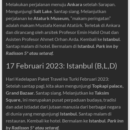
Melakukan perjalanan menuju
Ankara
setelah Sarapan.
Mengunjungi
Salt Lake
.
Santap siang. Melanjutkan
perjalanan ke
Ataturk Museum,
“makam peringatan”
adalah makam Mustafa Kemal Atatürk. Terletak di Ankara
dan dirancang oleh arsitek Profesor Emin Halid Onat dan
Asisten Profesor Ahmet Orhan Arda.
Kembali ke
Istanbul.
Santap malam di hotel. Bermalam di
Istanbul.
Park inn by
Radisson 5* atau setaraf.
17 Februari 2023: Istanbul (B,L,D)
Hari Kedelapan Paket Travel ke Turki Februari 2023:
Setelah santap pagi, kita akan mengunjungi
Topkapi palace,
Grand Bazaar.
Santap siang. Melanjutkan ke
Taksim
Square,
ini merupakan pusat perpaduan budaya, tradisi
dan adat istiadat dari jutaan manusia dari berbagai negara
di dunia yang mengunjungi
Istanbul.
Santap malam di
restauran. Kembali ke hotel. Bermalam ke
Istanbul.
Park inn
by Radisson 5* atau setaraf.