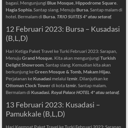
bagasi. Mengunjungi
Blue Mosque
,
Hippodrome Square
.
Hagia Sophia
.
Santap siang. Menuju
Bursa.
Santap malam di
hotel. Bermalam di
Bursa.
TRIO SUITES 4* atau setaraf.
12 Februari 2023: Bursa – Kusadasi
(B,L,D)
Hari Ketiga Paket Travel ke Turki Februari 2023: Sarapan,
Menuju
Grand Mosque.
Kita akan mengunjungi
Turkish
Delight Showroom
. Santap siang. Kemudian kita akan
berkunjung ke
Green Mosque & Tomb,
Makam Hijau.
Perjalanan ke
Kusadasi
melalui
Izmir.
Dilanjutkan ke
Ottoman Clock Tower
di kota
Izmir.
Santap malam.
Bermalam di
Kusadasi.
Royal Palace HOTEL 4* atau setaraf.
13 Februari 2023: Kusadasi –
Pamukkale (B,L,D)
Hari Keempat Paket Travel ke Turki Februari 2023: Sarapan,