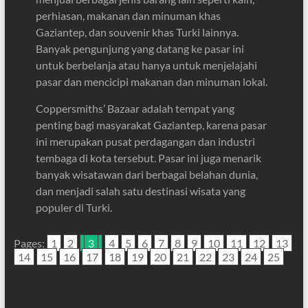
perhiasan, makanan dan minuman khas
Gaziantep, dan souvenir khas Turki lainnya.
Banyak pengunjung yang datang ke pasar ini
untuk berbelanja atau hanya untuk menjelajahi
pasar dan mencicipi makanan dan minuman lokal.
Coppersmiths’ Bazaar adalah tempat yang
penting bagi masyarakat Gaziantep, karena pasar
ini merupakan pusat perdagangan dan industri
tembaga di kota tersebut. Pasar ini juga menarik
banyak wisatawan dari berbagai belahan dunia,
dan menjadi salah satu destinasi wisata yang
populer di Turki.
Pages:
1
2
3
4
5
6
7
8
9
10
11
12
13
14
15
16
17
18
19
20
21
22
23
24
25